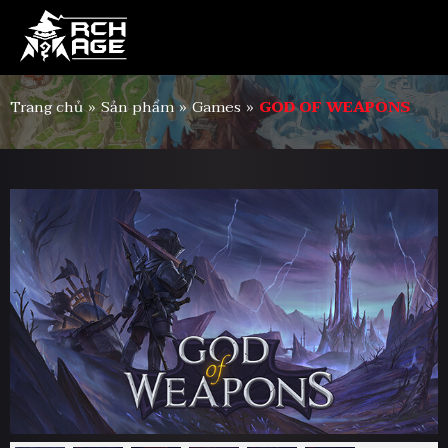
Trang chủ
»
Sản phẩm
»
Games
»
GOD OF WEAPONS